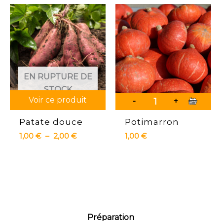
EN RUPTURE DE
STOCK
Voir ce produit
-
+
Patate douce
Potimarron
Plage
1,00
€
–
2,00
€
1,00
€
de
prix :
1,00 €
à
2,00 €
Préparation